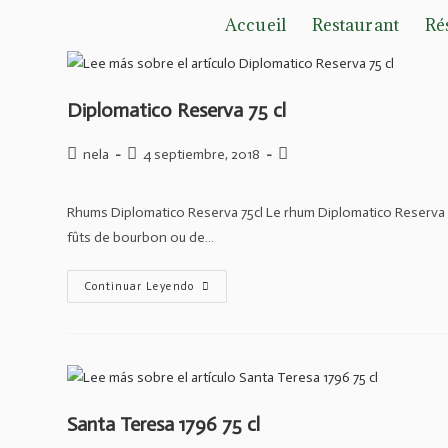
Ir
Accueil
Restaurant
Ré
al
contenido
Diplomatico Reserva 75 cl
Autor
Publicación
Categoría
nela
4 septiembre, 2018
de
de
de
la
la
la
Rhums Diplomatico Reserva 75cl Le rhum Diplomatico Reserva Ex
entrada:
entrada:
entrada:
fûts de bourbon ou de…
Diplomatico
Continuar Leyendo
Reserva
75
Cl
Santa Teresa 1796 75 cl