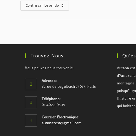
Diplomático
Continuar Leyendo
Ambassador
70
Cl
Trouvez-Nous
Qu’es
Vous pouvez nous trouver ici
Autana est 
d'Amazonas,
Adresse:
montagne s
8, rue de Logelbach 75017, Paris
puisqu'il s
l'histoire o
Téléphone:
01.40.53.05.19
qui habiten
Courrier Électronique:
Se
autanarest@gmail.com
abre
en