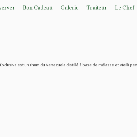
server
Bon Cadeau
Galerie
Traiteur
Le Chef
clusiva est un rhum du Venezuela distillé à base de mélasse et vieilli pe