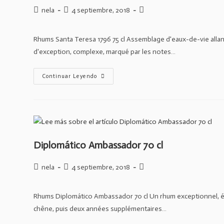
Autor
Publicación
Categoría
nela
4 septiembre, 2018
de
de
de
la
la
la
Rhums Santa Teresa 1796 75 cl Assemblage d'eaux-de-vie allant 
entrada:
entrada:
entrada:
d'exception, complexe, marqué par les notes…
Santa
Continuar Leyendo
Teresa
1796
75
Cl
Diplomático Ambassador 70 cl
Autor
Publicación
Categoría
nela
4 septiembre, 2018
de
de
de
la
la
la
Rhums Diplomático Ambassador 70 cl Un rhum exceptionnel, élabor
entrada:
entrada:
entrada:
chêne, puis deux années supplémentaires…